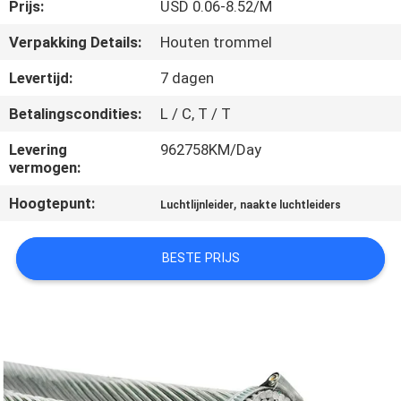
Prijs:
USD 0.06-8.52/M
FABRIEKSREIS
Verpakking Details:
Houten trommel
Levertijd:
7 dagen
KWALITEITSCONTROLE
Betalingscondities:
L / C, T / T
CONTACTEER
Levering
962758KM/Day
vermogen:
ONS
Hoogtepunt:
,
Luchtlijnleider
naakte luchtleiders
NIEUWS
BESTE PRIJS
BLOG
VRAAG
EEN