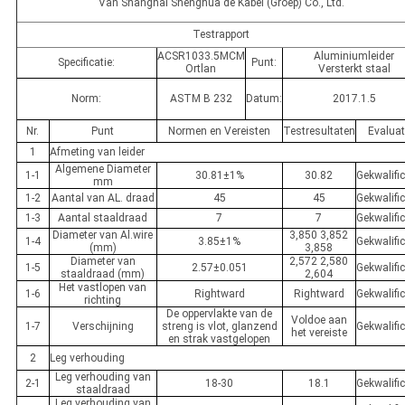
Van Shanghai Shenghua de Kabel (Groep) Co., Ltd.
Testrapport
ACSR1033.5MCM
Aluminiumleider
Specificatie:
Punt:
Ortlan
Versterkt staal
Norm:
ASTM B 232
Datum:
2017.1.5
Nr.
Punt
Normen en Vereisten
Testresultaten
Evaluat
1
Afmeting van leider
Algemene Diameter
1-1
30.81±1%
30.82
Gekwalifi
mm
1-2
Aantal van AL. draad
45
45
Gekwalifi
1-3
Aantal staaldraad
7
7
Gekwalifi
Diameter van Al.wire
3,850 3,852
1-4
3.85±1%
Gekwalifi
(mm)
3,858
Diameter van
2,572 2,580
1-5
2.57±0.051
Gekwalifi
staaldraad (mm)
2,604
Het vastlopen van
1-6
Rightward
Rightward
Gekwalifi
richting
De oppervlakte van de
Voldoe aan
1-7
Verschijning
streng is vlot, glanzend
Gekwalifi
het vereiste
en strak vastgelopen
2
Leg verhouding
Leg verhouding van
2-1
18-30
18.1
Gekwalifi
staaldraad
Leg verhouding van