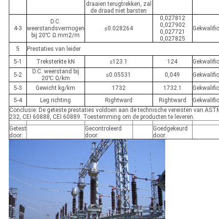
draaien terugtrekken, zal
de draad niet barsten
0,027812
D.C.
0,027902
4-3
weerstandsvermogen
≤0.028264
Gekwalifi
0,027721
bij 20℃ Ω.mm2/m
0,027825
5
Prestaties van leider
5-1
Treksterkte kN
≥123.1
124
Gekwalifi
D.C. weerstand bij
5-2
≤0.05531
0,049
Gekwalifi
20℃ Ω/km
5-3
Gewicht kg/km
1732
1732.1
Gekwalifi
5-4
Leg richting
Rightward
Rightward
Gekwalifi
Conclusie: De geteste prestaties voldoen aan de technische vereisten van AST
232, CEI 60888, CEI 60889. Toestemming om de producten te leveren.
Getest
Gecontroleerd
Goedgekeurd
door:
door:
door: