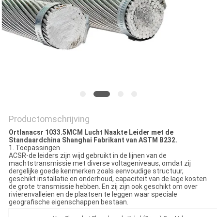
OFFERTE
AAN
NEWS
SITEMAP
PRIVACYBELEID
Productomschrijving
Ortlanacsr 1033.5MCM Lucht Naakte Leider met de
Standaardchina Shanghai Fabrikant van ASTM B232.
1. Toepassingen
ACSR-de leiders zijn wijd gebruikt in de lijnen van de
machtstransmissie met diverse voltageniveaus, omdat zij
dergelijke goede kenmerken zoals eenvoudige structuur,
geschikt installatie en onderhoud, capaciteit van de lage kosten
de grote transmissie hebben. En zij zijn ook geschikt om over
rivierenvalleien en de plaatsen te leggen waar speciale
geografische eigenschappen bestaan.