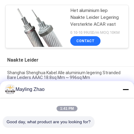
Het aluminium liep
Naakte Leider Legering
Versterkte ACAR vast
0.10-10.99USD/m MOQ:10KM
CONTACT
Naakte Leider
Shanghai Shenghua Kabel Alle aluminium legering Stranded
Bare Leiders AAAC 18.8sq Mm ~ 996sq Mm
Mayling Zhao
Shanghai Shenghua Group Kabel Zinkgecoate staaldraad GSW
Bare Conductor voor stroomtransmissie systeem
Shanghai Shenghua Power Cable Professionele
1:41 PM
Bovenleidingen Blankgeleiders, Alle Aluminium Geleider AAC
Cicada
Good day, what product are you looking for?
populaire categorieën
Alle