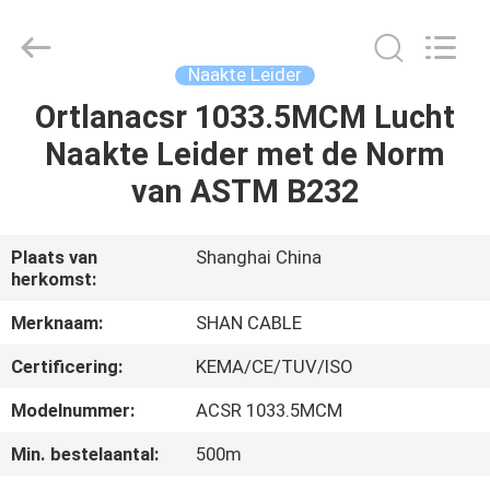
Shenghua
Cable
(Group)
Co.,
Ltd..
Naakte Leider
All
Rights
Ortlanacsr 1033.5MCM Lucht
THUIS
Reserved.
Naakte Leider met de Norm
PRODUCTEN
van ASTM B232
VIDEOS
Plaats van
Shanghai China
herkomst:
VR-
Merknaam:
SHAN CABLE
SHOW
Certificering:
KEMA/CE/TUV/ISO
Modelnummer:
ACSR 1033.5MCM
OVER
Min. bestelaantal:
500m
ONS