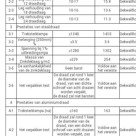
2-2
10-17
15.8
Gekwalifi
12 draadlaag
Leg verhouding van
2-3
10-16
13.6
Gekwalifi
18 draadlaag
Leg verhouding van
2-4
10-13
11.3
Gekwalifi
24 draadlaag
3
Prestaties van staaldraad
3-1
Treksterktempa
≥1340
1410
Gekwalifi
Verlenging (250mm)
3-2
≥3.5
3.6
Gekwalifi
%
Spanning bij 1%-
3-3
≥1280
1302
Gekwalifi
uitbreidingsmpa
Massa van
3-4
≥229
254
Gekwalifi
Zinkdeklaag g/m2
De aanhankelijkheid
Voldoe aan
3-5
Geen barst
Gekwalifi
van de zinkdeklaag
het vereiste
De draad zal rond 1 keer
de diameter van de
draad, van een dichte
Voldoe aan
3-6
Het verpakken test
Gekwalifi
schroef van acht draaien
het vereiste
worden verpakt,
de draad zal niet barsten
4
Prestaties van aluminiumdraad
4-1
Treksterktempa (na)
≥160
163
Gekwalifi
De draad zal rond 1 keer
de diameter van de
draad, van een dichte
Voldoe aan
4-2
Het verpakken test
schroef van acht draaien
Gekwalifi
het vereiste
worden verpakt, zes