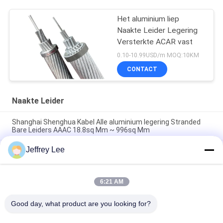
Het aluminium liep
Naakte Leider Legering
Versterkte ACAR vast
0.10-10.99USD/m MOQ:10KM
CONTACT
Naakte Leider
Shanghai Shenghua Kabel Alle aluminium legering Stranded
Bare Leiders AAAC 18.8sq Mm ~ 996sq Mm
Jeffrey Lee
Shanghai Shenghua Group Kabel Zinkgecoate staaldraad GSW
Bare Conductor voor stroomtransmissie systeem
Shanghai Shenghua Power Cable Professionele
6:21 AM
Bovenleidingen Blankgeleiders, Alle Aluminium Geleider AAC
Cicada
Good day, what product are you looking for?
populaire categorieën
Alle