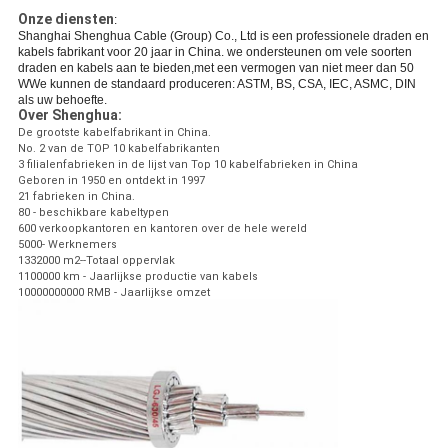
Onze diensten
:
Shanghai Shenghua Cable (Group) Co., Ltd is een professionele draden en
kabels fabrikant voor 20 jaar in China. we ondersteunen om vele soorten
draden en kabels aan te bieden,met een vermogen van niet meer dan 50
WWe kunnen de standaard produceren: ASTM, BS, CSA, IEC, ASMC, DIN
als uw behoefte.
Over Shenghua:
De grootste kabelfabrikant in China.
No. 2 van de TOP 10 kabelfabrikanten
3 filialenfabrieken in de lijst van Top 10 kabelfabrieken in China
Geboren in 1950 en ontdekt in 1997
21 fabrieken in China.
80 - beschikbare kabeltypen
600 verkoopkantoren en kantoren over de hele wereld
5000- Werknemers
1332000 m2--Totaal oppervlak
1100000 km - Jaarlijkse productie van kabels
10000000000 RMB - Jaarlijkse omzet