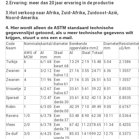
2.Ervaring: meer dan 20 jaar ervaring in de productie
3.Hot verkoop naar Afrika, Zuid-Afrika, Zuidoost-Azië,
Noord-Amerika.
4. Hier wordt alleen de ASTM standaard technische
gegevenslijst getoond, als u meer technische gegevens wilt
krijgen, stuurt u ons een e-mail.
Code
Nominale
Aantal/diameter
Berekende
Diameter
Resistentie
Naam
oppervlakte mm2
mm
≤Ω/km
AWG of
Al
Staal
Al
Staal
Totaal
MCM
mm
mm
Turkije
6
6/1.68
Een
13.29
2.19
15.48
5.04
2.1586
kwart.68
Zwanen
4
3/2.12
Een
21.16
3.55
24.71
6.36
1.3557
halve.12
Zwanen
4
7/1.96
Een
21.16
5.35
26.51
6.53
1.3557
halve.61
Vrouwtje
2
6/2.67
Een
33.61
5.61
39.22
8.01
0.8535
halve.67
Sparaat
2
7/2.47
Een
33.61
8.52
42.13
8.24
0.8535
derde.30
Robin.
1
6/3.00
Een
42.39
7.10
49.49
9.00
0.6767
derde.00
Ravens
1/0
6/3.78
Een
53.48
8.90
62.38
10.11
0.5364
derde.37
Vlees
2/0
6/3.78
Een
67.42
11.23
78.65
11.34
0.4255
derde.78
De duif
3/0
6/4.25
Een
85.03
14.19
99.22
12.75
0.3373
vierde.25