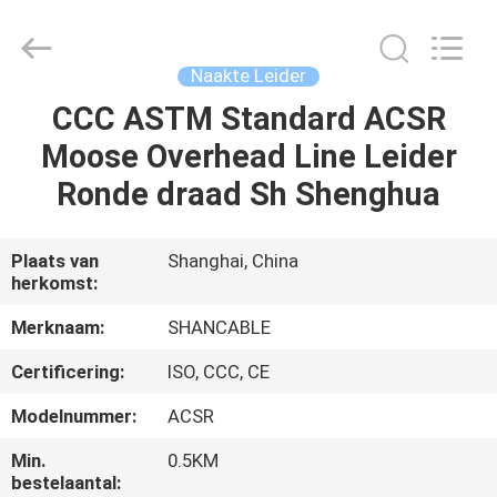
Shenghua
Cable
(Group)
Co.,
Ltd..
Naakte Leider
All
Rights
CCC ASTM Standard ACSR
THUIS
Reserved.
Moose Overhead Line Leider
PRODUCTEN
Ronde draad Sh Shenghua
VIDEOS
Plaats van
Shanghai, China
herkomst:
VR-
Merknaam:
SHANCABLE
SHOW
Certificering:
ISO, CCC, CE
Modelnummer:
ACSR
OVER
Min.
0.5KM
ONS
bestelaantal: