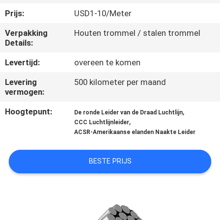
Prijs:
USD1-10/Meter
FABRIEKSREIS
Verpakking
Houten trommel / stalen trommel
Details:
KWALITEITSCONTROLE
Levertijd:
overeen te komen
CONTACTEER
Levering
500 kilometer per maand
vermogen:
ONS
Hoogtepunt:
,
De ronde Leider van de Draad Luchtlijn
,
CCC Luchtlijnleider
NIEUWS
ACSR-Amerikaanse elanden Naakte Leider
BLOG
BESTE PRIJS
VRAAG
EEN