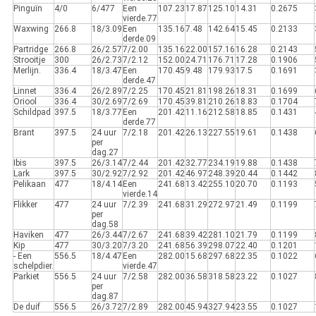
Pinguïn
4/0
6/477
Een
107.23
17.87
125.10
14.31
0.2675
vierde.77
Waxwing
266.8
18/3.09
Een
135.16
7.48
142.64
15.45
0.2133
derde.09
Partridge
266.8
26/2.57
7/2.00
135.16
22.00
157.16
16.28
0.2143
Strooitje
300
26/2.73
7/2.12
152.00
24.71
176.71
17.28
0.1906
Merlijn.
336.4
18/3.47
Een
170.45
9.48
179.93
17.5
0.1691
derde.47
Linnet
336.4
26/2.89
7/2.25
170.45
21.81
198.26
18.31
0.1699
Oriool
336.4
30/2.69
7/2.69
170.45
39.81
210.26
18.83
0.1704
Schildpad
397.5
18/3.77
Een
201.42
11.16
212.58
18.85
0.1431
derde.77
Brant
397.5
24 uur
7/2.18
201.42
26.13
227.55
19.61
0.1438
per
dag.27
Ibis
397.5
26/3.14
7/2.44
201.42
32.77
234.19
19.88
0.1438
Lark
397.5
30/2.92
7/2.92
201.42
46.97
248.39
20.44
0.1442
Pelikaan
477
18/4.14
Een
241.68
13.42
255.10
20.70
0.1193
vierde.14
Flikker
477
24 uur
7/2.39
241.68
31.29
272.97
21.49
0.1199
per
dag.58
Haviken
477
26/3.44
7/2.67
241.68
39.42
281.10
21.79
0.1199
Kip
477
30/3.20
7/3.20
241.68
56.39
298.07
22.40
0.1201
- Een
556.5
18/4.47
Een
282.00
15.68
297.68
22.35
0.1022
schelpdier.
vierde.47
Parkiet
556.5
24 uur
7/2.58
282.00
36.58
318.58
23.22
0.1027
per
dag.87
De duif
556.5
26/3.72
7/2.89
282.00
45.94
327.94
23.55
0.1027