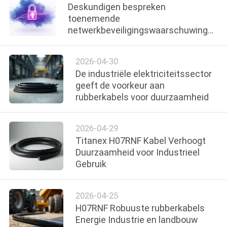
Deskundigen bespreken
toenemende
netwerkbeveiligingswaarschuwingen
en verbindingsproblemen
2026-04-30
De industriële elektriciteitssector
geeft de voorkeur aan
rubberkabels voor duurzaamheid
2026-04-29
Titanex H07RNF Kabel Verhoogt
Duurzaamheid voor Industrieel
Gebruik
2026-04-25
H07RNF Robuuste rubberkabels
Energie Industrie en landbouw