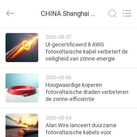
Shenghua
Cable
(Group)
CHINA Shanghai Shenghua Cable (Group) Co., Ltd. company blog
Co.,
Ltd..
All
Rights
THUIS
Reserved.
2026-08-07
Ul-gecertificeerd 8 AWG
PRODUCTEN
fotovoltaïsche kabel verbetert de
veiligheid van zonne-energie
VIDEOS
2026-08-06
Hoogwaardige koperen
VR-
fotovoltaïsche draden verbeteren
de zonne-efficiëntie
SHOW
2026-08-04
OVER
Alan Wire lanceert duurzame
ONS
fotovoltaïsche kabels voor