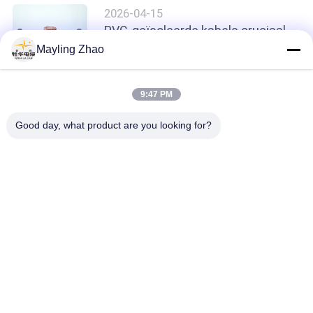
2026-04-15
PVC-geïsoleerde kabels cruciaal
voor
Mayling Zhao
laagspanningsstroomtransmissie:
IEC 60502-1 uitgelegd
9:47 PM
No more things
Good day, what product are you looking for?
populaire categorieën
Alle
XLPE Geïsoleerde 
Gepantserde 
Stroomkabel
Elektrokabel
Pvc Geïsoleerde 
Elektrische Kabel 
Kabels
Draad
Lage Rook Nul 
Brandwerende Kabel
Halogeenkabel