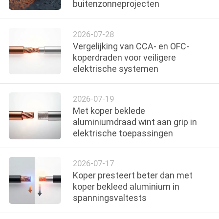
buitenzonneprojecten
FABRIEKSREIS
2026-07-28
Vergelijking van CCA- en OFC-
KWALITEITSCONTROLE
koperdraden voor veiligere
elektrische systemen
CONTACTEER
ONS
2026-07-19
Met koper beklede
aluminiumdraad wint aan grip in
NIEUWS
elektrische toepassingen
BLOG
2026-07-17
Koper presteert beter dan met
koper bekleed aluminium in
VRAAG
spanningsvaltests
EEN