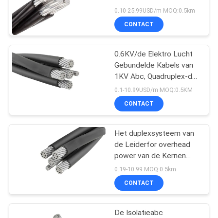
OFFERTE
Kernen
0.10-25.99USD/m MOQ:0.5km
AAN
CONTACT
140
lage rook nul
NEWS
0.6KV/de Elektro Lucht
Gebundelde Kabels van
halogeenkabel
1KV Abc, Quadruplex-de
SITEMAP
Kabel van de de
0.1-10.99USD/m MOQ:0.5KM
Dienstdaling
CONTACT
PRIVACYBELEID
Het duplexsysteem van
108
de Leiderfor overhead
power van de Kernen
Brandwerende kabel
Lucht Gebundelde Kabel
0.19-10.99 MOQ:0.5km
ACSR
CONTACT
De Isolatieabc