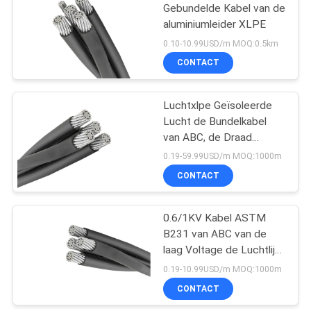
Gebundelde Kabel van de
aluminiumleider XLPE
90
0.10-10.99USD/m MOQ:0.5km
CONTACT
Naakte Leider
Luchtxlpe Geïsoleerde
Lucht de Bundelkabel
van ABC, de Draad
0.6/1KV van de de
0.19-59.99USD/m MOQ:1000m
Dienstdaling
CONTACT
92
lucht gebundelde
0.6/1KV Kabel ASTM
B231 van ABC van de
kabel
laag Voltage de Luchtlijn
Triplex
0.19-10.99USD/m MOQ:1000m
CONTACT