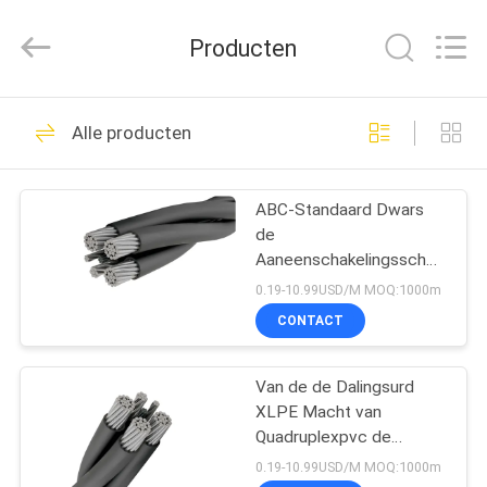
Shenghua
Cable
(Group)
Producten
Co.,
Ltd..
All
Rights
THUIS
Reserved.
306
Alle producten
XLPE geïsoleerde
PRODUCTEN
stroomkabel
ABC-Standaard Dwars
de
VIDEOS
Aaneenschakelingsschede
van de Aluminium Lucht
0.19-10.99USD/M MOQ:1000m
Gebundelde Kabel ASTM
VR-
CONTACT
244
SHOW
gepantserde
Van de de Dalingsurd
XLPE Macht van
OVER
elektrokabel
Quadruplexpvc de
ONS
Kabelaaac leider
0.19-10.99USD/M MOQ:1000m