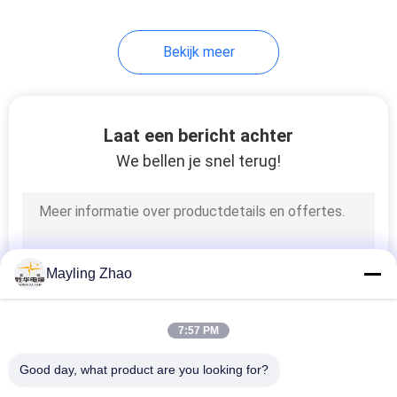
95
Bekijk meer
Rubber In de schede
gestoken Kabel
Laat een bericht achter
We bellen je snel terug!
76
besturingskabels
Mayling Zhao
7:57 PM
Good day, what product are you looking for?