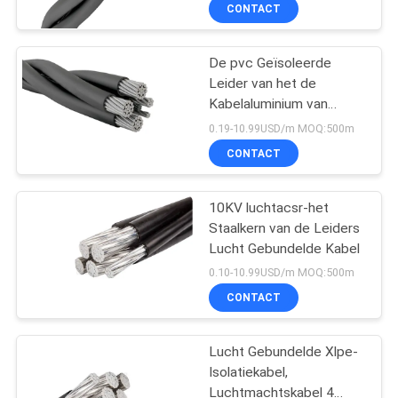
CONTACT
FABRIEKSREIS
De pvc Geïsoleerde
203
Leider van het de
KWALITEITSCONTROLE
Kabelaluminium van
pvc geïsoleerde
600V/van 1000V Lucht
0.19-10.99USD/m MOQ:500m
kabels
Gebundelde
CONTACTEER
CONTACT
ONS
10KV luchtacsr-het
Staalkern van de Leiders
NIEUWS
Lucht Gebundelde Kabel
197
0.10-10.99USD/m MOQ:500m
BLOG
elektrische kabel
CONTACT
draad
VRAAG
Lucht Gebundelde Xlpe-
Isolatiekabel,
EEN
Luchtmachtskabel 4