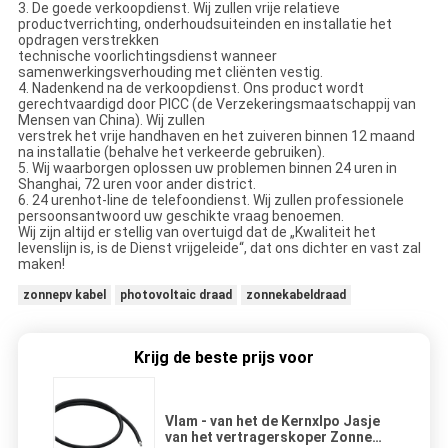
3. De goede verkoopdienst. Wij zullen vrije relatieve
productverrichting, onderhoudsuiteinden en installatie het
opdragen verstrekken
technische voorlichtingsdienst wanneer
samenwerkingsverhouding met cliënten vestig.
4. Nadenkend na de verkoopdienst. Ons product wordt
gerechtvaardigd door PICC (de Verzekeringsmaatschappij van
Mensen van China). Wij zullen
verstrek het vrije handhaven en het zuiveren binnen 12 maand
na installatie (behalve het verkeerde gebruiken).
5. Wij waarborgen oplossen uw problemen binnen 24 uren in
Shanghai, 72 uren voor ander district.
6. 24 urenhot-line de telefoondienst. Wij zullen professionele
persoonsantwoord uw geschikte vraag benoemen.
Wij zijn altijd er stellig van overtuigd dat de „Kwaliteit het
levenslijn is, is de Dienst vrijgeleide“, dat ons dichter en vast zal
maken!
zonnepv kabel
photovoltaic draad
zonnekabeldraad
Krijg de beste prijs voor
Vlam - van het de Kernxlpo Jasje
van het vertragerskoper Zonne