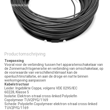
OFFERTE
AAN
NEWS
SITEMAP
Productomschrijving
PRIVACYBELEID
Toepassing
Vooral voor de verbinding tussen het apparatenschakelaar van
de Zonnemachtsgeneratie en verbinding van omschakelaar, op
de voorwaarde van verschillend klimaat kan de
openluchtinstallatie, en aan de droge en natte binnen
werkomgeving aanpassen
Kabelstructuur
Leider: Ingeblikte Coppe, volgens VDE 0295/IEC
60228, Klasse 5
Isolatie: Elektron-straal cross-linked Polyolefin
Copolymeer TUV2PfG/1169
Schede: Polyolefin Copolymeer elektron-straal cross-linked
TUV2PfG/1169