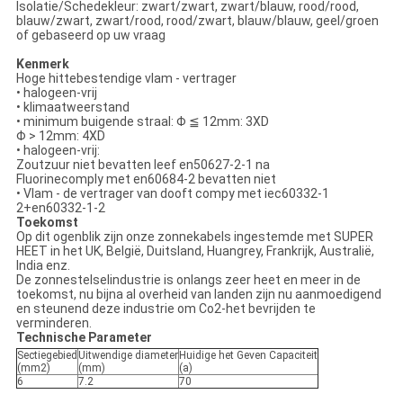
Isolatie/Schedekleur: zwart/zwart, zwart/blauw, rood/rood,
blauw/zwart, zwart/rood, rood/zwart, blauw/blauw, geel/groen
of gebaseerd op uw vraag
Kenmerk
Hoge hittebestendige vlam - vertrager
• halogeen-vrij
• klimaatweerstand
• minimum buigende straal: Φ ≦ 12mm: 3XD
Φ > 12mm: 4XD
• halogeen-vrij:
Zoutzuur niet bevatten leef en50627-2-1 na
Fluorinecomply met en60684-2 bevatten niet
• Vlam - de vertrager van dooft compy met iec60332-1
2+en60332-1-2
Toekomst
Op dit ogenblik zijn onze zonnekabels ingestemde met SUPER
HEET in het UK, België, Duitsland, Huangrey, Frankrijk, Australië,
India enz.
De zonnestelselindustrie is onlangs zeer heet en meer in de
toekomst, nu bijna al overheid van landen zijn nu aanmoedigend
en steunend deze industrie om Co2-het bevrijden te
verminderen.
Technische Parameter
Sectiegebied
Uitwendige diameter
Huidige het Geven Capaciteit
(mm2)
(mm)
(a)
6
7.2
70