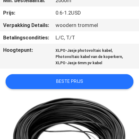
Min. bestelaantal:
2000m
FABRIEKSREIS
Prijs:
0.6-1.2USD
Verpakking Details:
woodern trommel
KWALITEITSCONTROLE
Betalingscondities:
L/C, T/T
Hoogtepunt:
,
XLPO-Jasje photovoltaic kabel
CONTACTEER
,
Photovoltaic kabel van de koperkern
ONS
XLPO-Jasje 6mm pv kabel
BESTE PRIJS
NIEUWS
BLOG
VRAAG
EEN