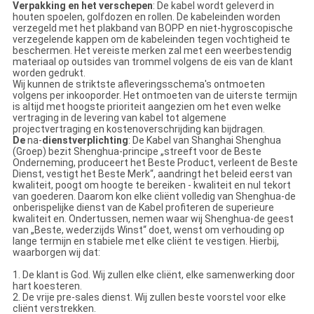
Verpakking en het verschepen
: De kabel wordt geleverd in
houten spoelen, golfdozen en rollen. De kabeleinden worden
verzegeld met het plakband van BOPP en niet-hygroscopische
verzegelende kappen om de kabeleinden tegen vochtigheid te
beschermen. Het vereiste merken zal met een weerbestendig
materiaal op outsides van trommel volgens de eis van de klant
worden gedrukt.
Wij kunnen de striktste afleveringsschema's ontmoeten
volgens per inkooporder. Het ontmoeten van de uiterste termijn
is altijd met hoogste prioriteit aangezien om het even welke
vertraging in de levering van kabel tot algemene
projectvertraging en kostenoverschrijding kan bijdragen.
De
na-
dienstverplichting
: De Kabel van Shanghai Shenghua
(Groep) bezit Shenghua-principe „streeft voor de Beste
Onderneming, produceert het Beste Product, verleent de Beste
Dienst, vestigt het Beste Merk“, aandringt het beleid eerst van
kwaliteit, poogt om hoogte te bereiken - kwaliteit en nul tekort
van goederen. Daarom kon elke cliënt volledig van Shenghua-de
onberispelijke dienst van de Kabel profiteren de superieure
kwaliteit en. Ondertussen, nemen waar wij Shenghua-de geest
van „Beste, wederzijds Winst“ doet, wenst om verhouding op
lange termijn en stabiele met elke cliënt te vestigen. Hierbij,
waarborgen wij dat:
1. De klant is God. Wij zullen elke cliënt, elke samenwerking door
hart koesteren.
2. De vrije pre-sales dienst. Wij zullen beste voorstel voor elke
cliënt verstrekken.