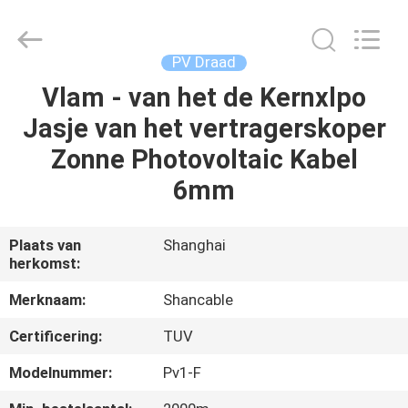
Shenghua
Cable
(Group)
Co.,
Ltd..
PV Draad
All
Rights
Vlam - van het de Kernxlpo
THUIS
Reserved.
Jasje van het vertragerskoper
PRODUCTEN
Zonne Photovoltaic Kabel
6mm
VIDEOS
Plaats van
Shanghai
herkomst:
VR-
SHOW
Merknaam:
Shancable
Certificering:
TUV
OVER
Modelnummer:
Pv1-F
ONS