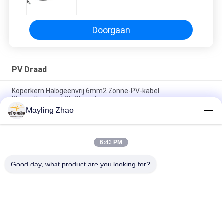
Photovoltaic Kabel 6mm
Doorgaan
PV Draad
Koperkern Halogeenvrij 6mm2 Zonne-PV-kabel
Klimaatbestand Sh Shenghua
Mayling Zhao
Van de het Halogeen Vrije 6mm2 Zonne Photovoltaic Pv Kabel
van de koperkern het Klimaatweerstand
6:43 PM
Ingeblikte PV van het Koperxlpo Jasje Zonne Photovoltaic
Zonnekabelvlam - vertrager
Good day, what product are you looking for?
populaire categorieën
Alle
XLPE Geïsoleerde 
Gepantserde 