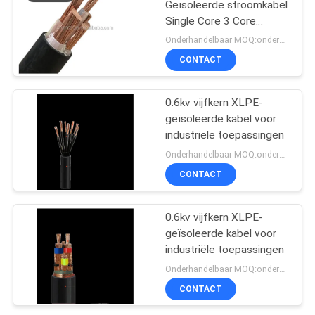
Geïsoleerde stroomkabel
Single Core 3 Core
90
Koperen geleider XLPE
Onderhandelbaar MOQ:onderhandelbaar
Geïsoleerde kabel
CONTACT
N2XSY
Naakte Leider
0.6kv vijfkern XLPE-
geïsoleerde kabel voor
industriële toepassingen
Onderhandelbaar MOQ:onderhandelbaar
CONTACT
92
lucht gebundelde
0.6kv vijfkern XLPE-
geïsoleerde kabel voor
kabel
industriële toepassingen
Onderhandelbaar MOQ:onderhandelbaar
CONTACT