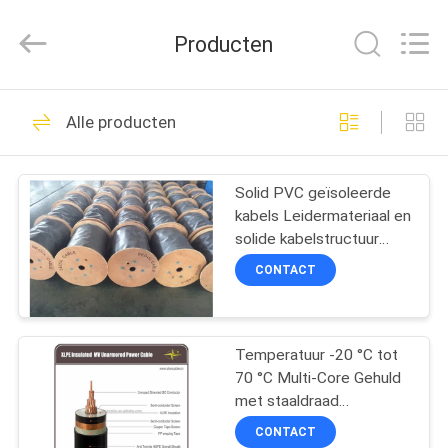
Shenghua
Cable
(Group)
Producten
Co.,
Ltd..
All
Rights
THUIS
Reserved.
306
Alle producten
XLPE geïsoleerde
PRODUCTEN
stroomkabel
Solid PVC geïsoleerde
kabels Leidermateriaal en
VIDEOS
solide kabelstructuur
voor optimale prestaties
CONTACT
VR-
244
SHOW
gepantserde
Temperatuur -20 °C tot
70 °C Multi-Core Gehuld
OVER
elektrokabel
met staaldraad
ONS
Gepantserde PVC-
CONTACT
geïsoleerde kabels voor