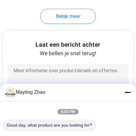
95
Bekijk meer
Rubber In de schede
gestoken Kabel
Laat een bericht achter
We bellen je snel terug!
76
besturingskabels
Mayling Zhao
6:02 PM
Good day, what product are you looking for?