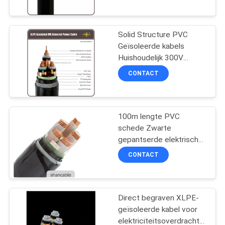
ondergrondse installaties
FABRIEKSREIS
Solid Structure PVC
203
Geïsoleerde kabels
KWALITEITSCONTROLE
Huishoudelijk 300V
pvc geïsoleerde
Spanning
CONTACT
kabels
CONTACTEER
ONS
100m lengte PVC
schede Zwarte
NIEUWS
gepantserde elektrische
197
kabel voor zware
CONTACT
toepassingen
BLOG
elektrische kabel
draad
VRAAG
Direct begraven XLPE-
geïsoleerde kabel voor
EEN
elektriciteitsoverdracht