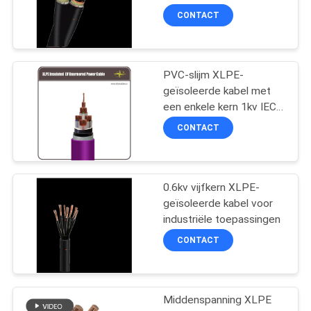
OFFERTE
en -distributie
CONTACT
AAN
140
lage rook nul
PVC-slijm XLPE-
NEWS
geïsoleerde kabel met
halogeenkabel
een enkele kern 1kv IEC
SITEMAP
60502
CONTACT
PRIVACYBELEID
0.6kv vijfkern XLPE-
108
geïsoleerde kabel voor
industriële toepassingen
Brandwerende kabel
CONTACT
Middenspanning XLPE