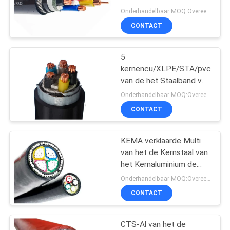
OFFERTE
pvc van kernswa
Onderhandelbaar MOQ:Overeen te komen
Gepantserde Elektro
AAN
CONTACT
140
lage rook nul
NEWS
5
kernencu/XLPE/STA/pvc-
halogeenkabel
van de het Staalband van
SITEMAP
de Machtskabel Multi de
Onderhandelbaar MOQ:Overeen te komen
Kern Gepantserde Kabel
CONTACT
0,6/1kV
PRIVACYBELEID
KEMA verklaarde Multi
108
van het de Kernstaal van
het Kernaluminium de
Brandwerende kabel
Draad Gepantserde
Onderhandelbaar MOQ:Overeen te komen
Elektrische Kabel
CONTACT
CTS-Al van het de