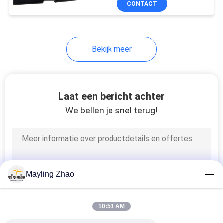
CONTACT
26
XLPE
Beschermde
Instrumentenkabel
Bekijk meer
Laat een bericht achter
We bellen je snel terug!
25
Hoge temperatuur
kabel
Mayling Zhao
10:53 AM
16