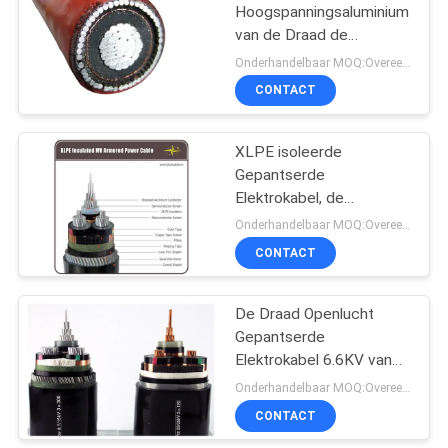
Hoogspanningsaluminium
van de Draad de
90
Gepantserde Elektrische
Onderhandelbaar MOQ:Overeen te komen
Kabel van de de
CONTACT
Naakte Leider
Machtskabel Enige Fase
voor Ondergronds
Gebruik
XLPE isoleerde
Gepantserde
Elektrokabel, de
Gegalvaniseerde
Onderhandelbaar MOQ:Overeen te komen
Gepantserde Kabel van
CONTACT
92
de Staaldraad
lucht gebundelde
De Draad Openlucht
Gepantserde
kabel
Elektrokabel 6.6KV van
het Bedrijvenstaal - 35KV
Onderhandelbaar MOQ:Overeen te komen
CONTACT