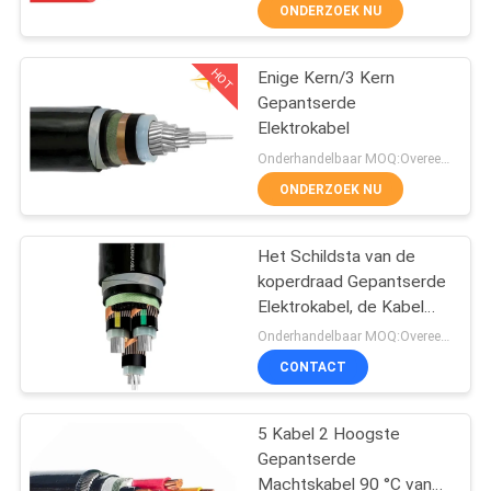
ONDERZOEK NU
FABRIEKSREIS
HOT
Enige Kern/3 Kern
203
Gepantserde
KWALITEITSCONTROLE
Elektrokabel
pvc geïsoleerde
Onderhandelbaar MOQ:Overeen te komen
kabels
CONTACTEER
ONDERZOEK NU
ONS
Het Schildsta van de
koperdraad Gepantserde
NIEUWS
Elektrokabel, de Kabel
197
van de Aluminiumleider
Onderhandelbaar MOQ:Overeen te komen
BLOG
elektrische kabel
CONTACT
draad
VRAAG
5 Kabel 2 Hoogste
Gepantserde
EEN
Machtskabel 90 °C van