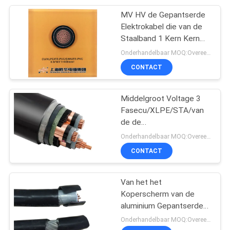
MV HV de Gepantserde
95
Elektrokabel die van de
Rubber In de schede
Staalband 1 Kern Kern
telegraferen/3
Onderhandelbaar MOQ:Overeen te komen
gestoken Kabel
CONTACT
Middelgroot Voltage 3
Fasecu/XLPE/STA/van
de de
76
Elektromachtskabel van
Onderhandelbaar MOQ:Overeen te komen
pvc het Pantser van de
CONTACT
besturingskabels
het Staalband
Van het het
Koperscherm van de
aluminium Gepantserde
Elektrokabel Geïsoleerde
Onderhandelbaar MOQ:Overeen te komen
de Hoogspanningkabel