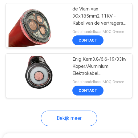
de Vlam van
95
3Cx185mm2 11KV -
Rubber In de schede
Kabel van de vertragers
de Gepantserde Macht
Onderhandelbaar MOQ:Overeen te komen
gestoken Kabel
CONTACT
Enig Kern3.8/6.6-19/33kv
Koper/Aluminium
Elektrokabel
76
1Cx50SQMM aan 1Cx
Onderhandelbaar MOQ:Overeen te komen
1000SQMM
CONTACT
besturingskabels
Bekijk meer