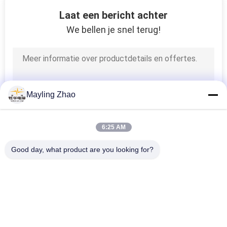
26
Laat een bericht achter
Beschermde
We bellen je snel terug!
Instrumentenkabel
Mayling Zhao
25
6:25 AM
Hoge temperatuur
Good day, what product are you looking for?
kabel
populaire categorieën
Alle
XLPE Geïsoleerde 
Gepantserde 
Stroomkabel
Elektrokabel
16