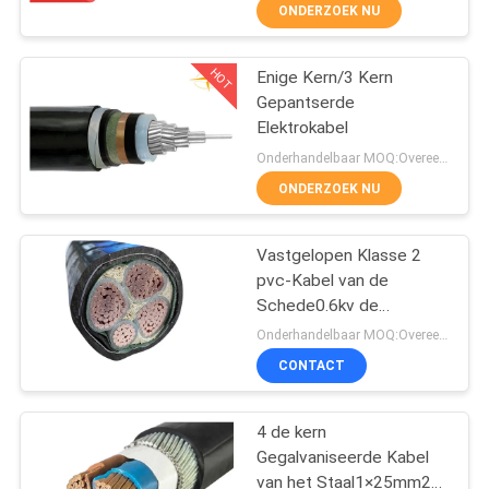
ONDERZOEK NU
FABRIEKSREIS
HOT
Enige Kern/3 Kern
203
Gepantserde
KWALITEITSCONTROLE
Elektrokabel
pvc geïsoleerde
Onderhandelbaar MOQ:Overeen te komen
kabels
CONTACTEER
ONDERZOEK NU
ONS
Vastgelopen Klasse 2
pvc-Kabel van de
NIEUWS
Schede0.6kv de
197
Gepantserde Macht
Onderhandelbaar MOQ:Overeen te komen
BLOG
elektrische kabel
CONTACT
draad
VRAAG
4 de kern
Gegalvaniseerde Kabel
EEN
van het Staal1×25mm2