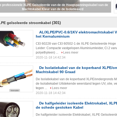
e professionele XLPE Geïsoleerde van de de Hoogspanningskabel van de
Machtskabel Kleur van de de Isolatieaard
(301)
LPE geïsoleerde stroomkabel
AL/XLPE/PVC-0.6/1KV elektromachtskabel Vi
het Kernaluminium
CEI 60228 van CEI 60502-1 de XLPE Geïsoleerde Hoge E
Leider: Compacte vastgelopen Aluminiumleider, Cl.2 vana
polyethyleen) ...
Lees meer
2020-11-18 14:42:34
De Isolatiekabel van de koperband XLPE/o
Machtskabel 90 Graad
De Isolatiekabel van de koperband XLPE/ondergronds 
de Isolatiekabel Uitstekende weerstand tegen UV, olie, v
tegen ...
Lees meer
2020-11-18 14:42:34
De halfgeleider isoleerde Elektrokabel, XLP
de schede gestoken Kabel
De halfgeleider isoleerde Elektrokabel, XLPE Geïsoleer