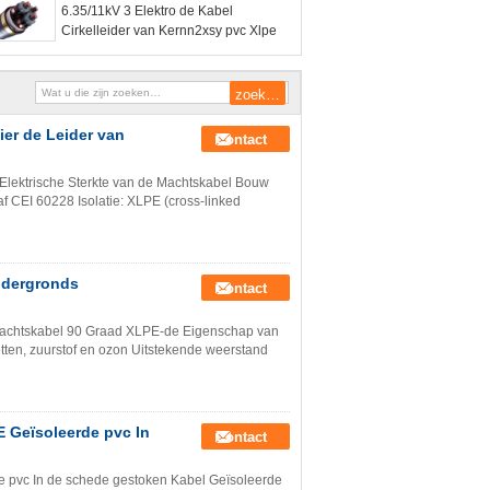
6.35/11kV 3 Elektro de Kabel
Cirkelleider van Kernn2xsy pvc Xlpe
er de Leider van
Contact
lektrische Sterkte van de Machtskabel Bouw
f CEI 60228 Isolatie: XLPE (cross-linked
ndergronds
Contact
Machtskabel 90 Graad XLPE-de Eigenschap van
etten, zuurstof en ozon Uitstekende weerstand
E Geïsoleerde pvc In
Contact
de pvc In de schede gestoken Kabel Geïsoleerde