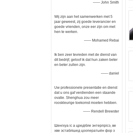
—— John Smith
Wij zijn aan het samenwerken met 5
jaar geweest, zij goede leverancier en
goede vrienden, onze eer zijn om met
hen te werken.
—— Mohamed Rebai
Ik ben zeer tevreden met de dienst van
dit bedrijf, geloof ik dat hun zaken beter
en beter zullen zijn.
—— daniel
Uw professionele presentatie en dienst
dat u ons gaf verdienden een staande
ovatie. Shenghua zou meer
rooskleurige toekomst moeten hebben.
—— Rendell Brewster
Шенгхуа іс а цредібле энтерпрісэ, ве
хве эстаблішед цооператыён фор з