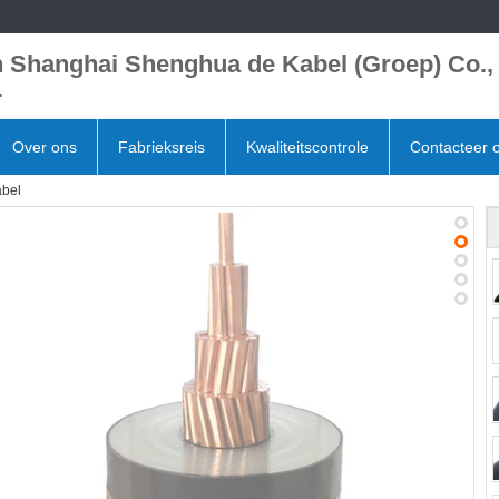
 Shanghai Shenghua de Kabel (Groep) Co.,
.
Over ons
Fabrieksreis
Kwaliteitscontrole
Contacteer 
abel