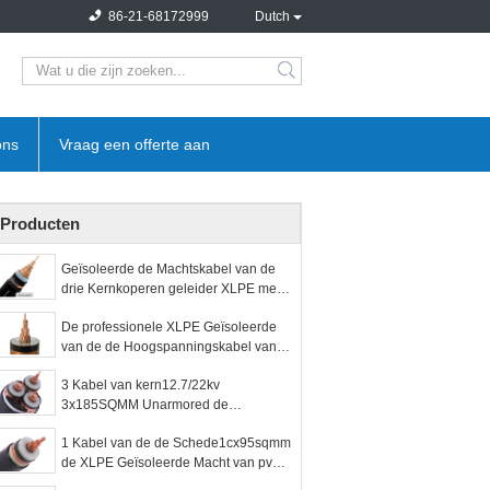
86-21-68172999
Dutch
search
ons
Vraag een offerte aan
Producten
Geïsoleerde de Machtskabel van de
drie Kernkoperen geleider XLPE met
het Scherm van de Koperband
De professionele XLPE Geïsoleerde
van de de Hoogspanningskabel van
de Machtskabel Kleur van de de
3 Kabel van kern12.7/22kv
Isolatieaard
3x185SQMM Unarmored de
Ondergrondse pvc XLPE
1 Kabel van de de Schede1cx95sqmm
de XLPE Geïsoleerde Macht van pvc
van de kernhoogspanning