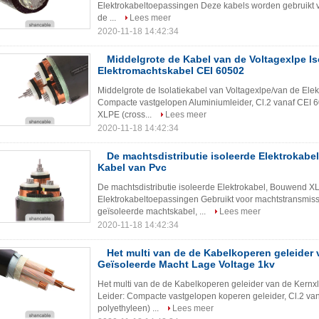
Elektrokabeltoepassingen Deze kabels worden gebruikt voo
de ...
Lees meer
2020-11-18 14:42:34
Middelgrote de Kabel van de Voltagexlpe Is
Elektromachtskabel CEI 60502
Middelgrote de Isolatiekabel van Voltagexlpe/van de El
Compacte vastgelopen Aluminiumleider, Cl.2 vanaf CEI 60
XLPE (cross...
Lees meer
2020-11-18 14:42:34
De machtsdistributie isoleerde Elektrokab
Kabel van Pvc
De machtsdistributie isoleerde Elektrokabel, Bouwend 
Elektrokabeltoepassingen Gebruikt voor machtstransmissie
geïsoleerde machtskabel, ...
Lees meer
2020-11-18 14:42:34
Het multi van de de Kabelkoperen geleider
Geïsoleerde Macht Lage Voltage 1kv
Het multi van de de Kabelkoperen geleider van de Kern
Leider: Compacte vastgelopen koperen geleider, Cl.2 van
polyethyleen) ...
Lees meer