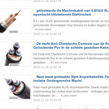
2020-11-18 14:42:34
geïsoleerde de Machtskabel van 0.6/1kV XL
openlucht Uitstekende Elektriciteit
0.6 / 1kV XLPE geïsoleerde voedingskabel binnen en buit
geïsoleerde stroomkabel Voor binnen en buiten leggen. In 
Lees meer
2020-11-18 14:42:34
De multi Anti Chemische Corrosie van de K
Geïsoleerde Pvc In de schede gestoken Kabe
De multi Anti Chemische Corrosie van de Kernenxlpe Geï
Geïsoleerde Pvc In de schede gestoken Kabeltoepassing
gestoken ...
Lees meer
2020-11-18 14:42:34
Naar maat gemaakte Xlpe-Koperkabel/de Zw
Isolatie Ondergrondse Macht
Naar maat gemaakte XLPE-Koperkabel/de Zwarte Kabel 
onderneming kan zowel vlam produceren - vertrager als 
machtskabel, de ...
Lees meer
2020-11-18 14:42:34