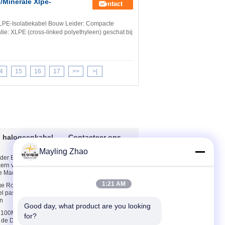
/Minerale Xlpe-
Contact
PE-Isolatiekabel Bouw Leider: Compacte
tie: XLPE (cross-linked polyethyleen) geschat bij
4
15
16
17
>>
>|
l halogeenkabel
Contacteer ons
Mayling Zhao
ider EPR/de XLPE
Contacteer ons
Kern van SWA MV
Vraag een offerte
e Machtskabel
aan
1:21 AM
ge Rook Nul
E-Mail
l paste 4 Kernen
n
Mobiele site
Good day, what product are you looking 
e 100M Lengtelszh
for?
o de Draadbroodje