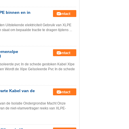
PE binnen en in
Contact
en Uitstekende elektriciteit Gebruik van XLPE
staat om bepaalde tractie te dragen tijdens ...
ernenxlpe
Contact
l
soleerde pvc In de schede gestoken Kabel Xlpe
en Wordt de Xlpe Geïsoleerde Pvc In de schede
arte Kabel van de
Contact
van de Isolatie Ondergrondse Macht Onze
van de niet-vlamvertrager reeks van XLPE-