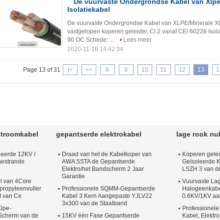
De vuurvaste Ondergrondse Kabel van Xlpe
Isolatiekabel
De vuurvaste Ondergrondse Kabel van XLPE/Minerale XL
vastgelopen koperen geleider, Cl.2 vanaf CEI 60228 Isola
90 OC Schede: ...
Lees meer
2020-11-18 14:42:34
Page 13 of 31
|<
<<
8
9
10
11
12
13
1
stroomkabel
gepantserde elektrokabel
lage rook nu
leerde 12KV /
Draad van het de Kabelkoper van
Koperen gele
gestrande
AWA SSTA de Gepantserde
Geïsoleerde 
Elektro/het Bandscherm 2 Jaar
LSZH 3 van d
Garantie
l van 4Core
Vuurvaste La
propyleenvuller
Professionele SQMM-Gepantserde
Halogeenkabe
EI van Ce
Kabel 3 Kern Aangepaste YJLV22
0.6KV/1KV aa
3x300 van de Staalband
lpe-
Professionel
 Scherm van de
15KV één Fase Gepantserde
Kabel, Elektr