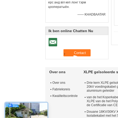
ерс анд віл кеп лонг тэрм
цооператыён.
—— KHADBAATAR
Ik ben online Chatten Nu
Over ons
XLPE geïsoleerde 
Over ons
Drie kern XLPE geïso
20kV voedingskabel 
Fabrieksreis
aluminium geleider
Kwaliteitscontrole
van de het Koperkabe
XLPE van de het Poly
de Certificatie van C
Douane 18KV/30KV X
Isolatiekabel met het