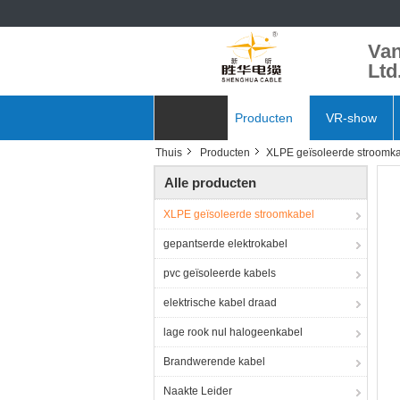
Van
Ltd
Thuis
Producten
VR-show
Thuis
Producten
XLPE geïsoleerde stroomk
Nieuws
Alle producten
XLPE geïsoleerde stroomkabel
gepantserde elektrokabel
pvc geïsoleerde kabels
elektrische kabel draad
lage rook nul halogeenkabel
Brandwerende kabel
Naakte Leider