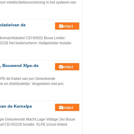
r elektriciteitsvoorziening in het systeem van
olatie/van de
Contact
ektromachtskabel CEI 60502 Bouw Leider:
228 Het leiderscherm: Halfgeleider Isolatie:
el, Bouwend Xlpe-de
Contact
XLPE-de Kabel van pvc Geïsoleerde
 en distributielijn. Vergeleken met pvc
 van de Kernxlpe
Contact
xlpe Geïsoleerde Macht Lage Voltage 1kv Bouw
af CEI 60228 Isolatie: XLPE (cross-linked