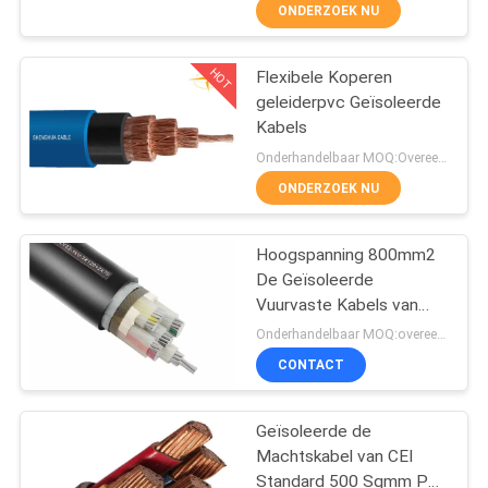
ONDERZOEK NU
FABRIEKSREIS
HOT
Flexibele Koperen
203
geleiderpvc Geïsoleerde
KWALITEITSCONTROLE
Kabels
pvc geïsoleerde
Onderhandelbaar MOQ:Overeen te komen
kabels
CONTACTEER
ONDERZOEK NU
ONS
Hoogspanning 800mm2
De Geïsoleerde
NIEUWS
Vuurvaste Kabels van
197
XLPE pvc
Onderhandelbaar MOQ:overeen te komen
BLOG
elektrische kabel
CONTACT
draad
VRAAG
Geïsoleerde de
Machtskabel van CEI
EEN
Standard 500 Sqmm Pvc