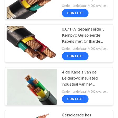
OFFERTE
voor
Onderhandelbaar MOQ:overeen te komen
elektriciteitsdistributie
AAN
CONTACT
140
lage rook nul
NEWS
0.6/1KV gepantserde 5
Kernpvc Geïsoleerde
halogeenkabel
Kabels met Ontharde
SITEMAP
Leider
Onderhandelbaar MOQ:overeen te komen
CONTACT
PRIVACYBELEID
4 de Kabels van de
108
Leiderpvc insulated
industrial van het
Brandwerende kabel
kernen0.6/1kv Aluminium
Onderhandelbaar MOQ:overeen te komen
CONTACT
Geïsoleerde het