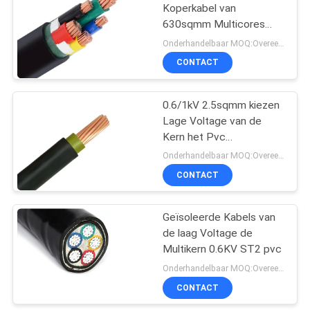
Koperkabel van
630sqmm Multicores
90
pvc voor binnen het
Onderhandelbaar MOQ:Overeen te komen
Leggen
CONTACT
Naakte Leider
0.6/1kV 2.5sqmm kiezen
Lage Voltage van de
Kern het Pvc
Geïsoleerde Kabel uit
Onderhandelbaar MOQ:Overeen te komen
CONTACT
92
lucht gebundelde
Geïsoleerde Kabels van
de laag Voltage de
kabel
Multikern 0.6KV ST2 pvc
Onderhandelbaar MOQ:Overeen te komen
CONTACT