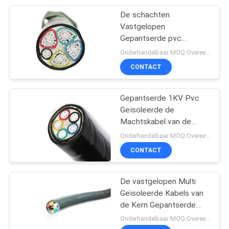
De schachten
95
Vastgelopen
Rubber In de schede
Gepantserde pvc
Geïsoleerde Kabels van
Onderhandelbaar MOQ:Overeen te komen
gestoken Kabel
de Staalband
CONTACT
Gepantserde 1KV Pvc
Geïsoleerde de
Machtskabel van de
76
staalband
Onderhandelbaar MOQ:Overeen te komen
CONTACT
besturingskabels
De vastgelopen Multi
Geïsoleerde Kabels van
de Kern Gepantserde
Macht pvc
Onderhandelbaar MOQ:Overeen te komen