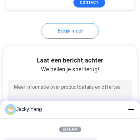
CONTACT
26
Beschermde
Instrumentenkabel
Bekijk meer
Laat een bericht achter
We bellen je snel terug!
25
Hoge temperatuur
kabel
Jacky Yang
6:41 AM
16