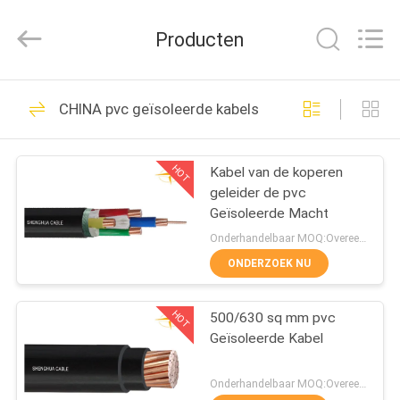
Shenghua
Cable
(Group)
Producten
Co.,
Ltd..
All
Rights
THUIS
Reserved.
306
CHINA pvc geïsoleerde kabels
XLPE geïsoleerde
PRODUCTEN
stroomkabel
HOT
Kabel van de koperen
geleider de pvc
VIDEOS
Geïsoleerde Macht
Onderhandelbaar MOQ:Overeen te komen
VR-
ONDERZOEK NU
244
SHOW
gepantserde
HOT
500/630 sq mm pvc
Geïsoleerde Kabel
OVER
elektrokabel
ONS
Onderhandelbaar MOQ:Overeen te komen