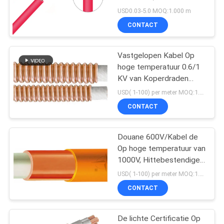
OFFERTE
Kabel Op hoge
USD0.03-5.0 MOQ:1.000 m
temperatuur
AAN
CONTACT
NEWS
Vastgelopen Kabel Op
hoge temperatuur 0.6/1
KV van Koperdraden
SITEMAP
Geïsoleerd Anorganisch
USD( 1-100) per meter MOQ:1.000 m
CONTACT
PRIVACYBELEID
Douane 600V/Kabel de
Op hoge temperatuur van
1000V, Hittebestendige
Flexibele Kabel
USD( 1-100) per meter MOQ:1.000 m
CONTACT
De lichte Certificatie Op