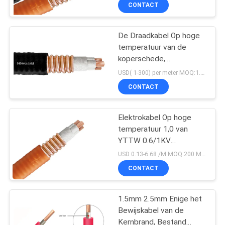
CONTACT
FABRIEKSREIS
De Draadkabel Op hoge
temperatuur van de
KWALITEITSCONTROLE
koperschede,
Machtskabel Op hoge
USD( 1-300) per meter MOQ:1.000 m
temperatuur
CONTACTEER
CONTACT
ONS
Elektrokabel Op hoge
temperatuur 1,0 van
NIEUWS
YTTW 0.6/1KV
4x95SQMM isolatiedikte
USD 0.13-6.68 /M MOQ:200 Meter
BLOG
CONTACT
VRAAG
1.5mm 2.5mm Enige het
Bewijskabel van de
EEN
Kernbrand, Bestand