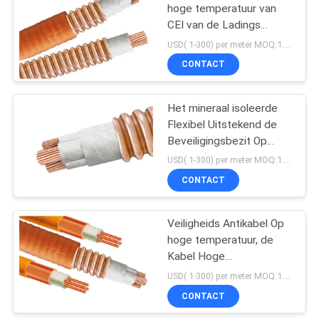
hoge temperatuur van
CEI van de Ladings
Multicore Kabel BTTW
USD( 1-300) per meter MOQ:1.000 m
500V BS
CONTACT
Het mineraal isoleerde
Flexibel Uitstekend de
Beveiligingsbezit Op
hoge temperatuur van de
USD( 1-300) per meter MOQ:1.000 m
Kabelbttz Reeks
CONTACT
Veiligheids Antikabel Op
hoge temperatuur, de
Kabel Hoge
Mechanische Sterkte
USD( 1-300) per meter MOQ:1.000 m
van het Brandbewijs
CONTACT