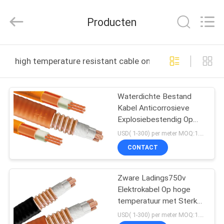
Shenghua
Cable
(Group)
Producten
Co.,
Ltd..
All
Rights
THUIS
Reserved.
high temperature resistant cable online fabricage
PRODUCTEN
Waterdichte Bestand
Kabel Anticorrosieve
VIDEOS
Explosiebestendig Op
hoge temperatuur
USD( 1-300) per meter MOQ:1.000 m
VR-
CONTACT
SHOW
Zware Ladings750v
Elektrokabel Op hoge
OVER
temperatuur met Sterke
ONS
Stralingsweerstand
USD( 1-300) per meter MOQ:1.000 m