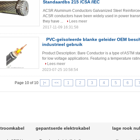
Standaardbs 215 /CSA /IEC
ACSR Aluminum Conductors Galvanized Steel Reinforced 
ACSR conductors have been widely used in power transmi
they have ...
Lees meer
2017-11-09 16:31:58
PVC-geïsoleerde blanke geleider OEM besc
industrieel gebruik
Product Description: Bare Conductor is a type of ASTM st
for low voltage applications. Featuring a temperature ratin
Lees meer
2023-07-25 10:58:54
Page 10 of 10
|<
<<
1
2
3
4
5
6
stroomkabel
gepantserde elektrokabel
lage rook nu