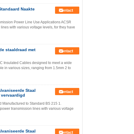
Standaard Naakte
Contact
mission Power Line Use Applications ACSR
ines with various voltage levels, for they have
de staaldraad met
Contact
VC Insulated Cables designed to meet a wide
le in various sizes, ranging from 1.5mm 2 to
lvaniseerde Staal
Contact
 vervaardigd
 Manufactured to Standard BS 215 1.
ower transmission lines with various voltage
lvaniseerde Staal
Contact