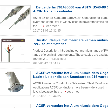
De Leiderhs 761490000 van ASTM B549-88 
ACSR Transmissieleider
ASTM B549-88 Standard Bare ACSR Conductor for Trans
overhead conductor is widely used in power transmission l
the ...
Lees meer
2017-04-07 17:31:35
Huishoudelijke met meerdere kernen omhul
PVC-isolatiemateriaal
Product Description: Introducing our premium range of P
range of electrical requirements. These cables are availab
400mm 2 ...
Lees meer
2025-03-12 09:54:27
ACSR-versterkte het Aluminiumleiders Gega
Naakte Leider die aan Standaardbs 215 wordt
ACSR Aluminum Conductors Galvanised Steel Reinforced
Applications ACSR conductors have been widely used in p
levels,because they ...
Lees meer
2017-10-16 16:44:35
ACSR-versterkte het Aluminiumleiders Gega