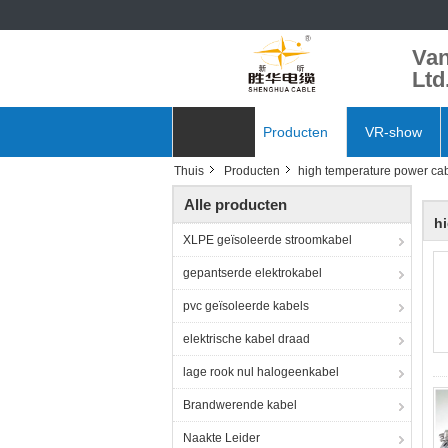
Van
Ltd
Thuis
Producten
VR-show
Thuis
Producten
high temperature power ca
Nieuws
Alle producten
h
XLPE geïsoleerde stroomkabel
gepantserde elektrokabel
pvc geïsoleerde kabels
elektrische kabel draad
lage rook nul halogeenkabel
Brandwerende kabel
Naakte Leider