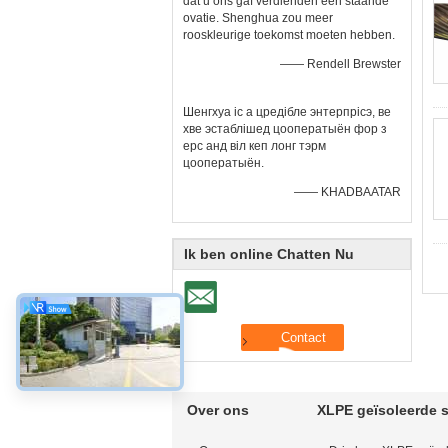
dat u ons gaf verdienden een staande
ovatie. Shenghua zou meer
rooskleurige toekomst moeten hebben.
—— Rendell Brewster
Шенгхуа іс а цредібле энтерпрісэ, ве
хве эстаблішед цооператыён фор з
ерс анд віл кеп лонг тэрм
цооператыён.
—— KHADBAATAR
Ik ben online Chatten Nu
Over ons
XLPE geïsoleerde 