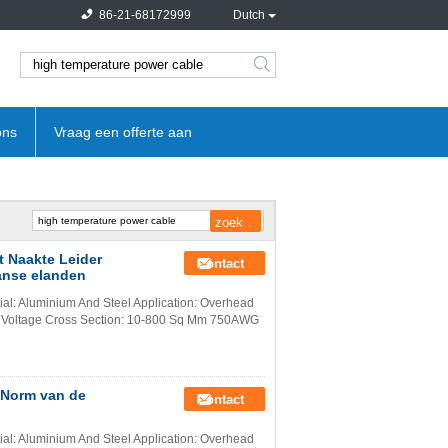
86-21-68172999
Dutch
search
ons
Vraag een offerte aan
t Naakte Leider
Contact
anse elanden
ial: Aluminium And Steel Application: Overhead
gh Voltage Cross Section: 10-800 Sq Mm 750AWG
 Norm van de
Contact
ial: Aluminium And Steel Application: Overhead