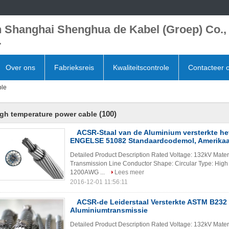
 Shanghai Shenghua de Kabel (Groep) Co.,
.
Over ons
Fabrieksreis
Kwaliteitscontrole
Contacteer 
ble
(100)
igh temperature power cable
ACSR-Staal van de Aluminium versterkte he
ENGELSE 51082 Standaardcodemol, Amerika
Detailed Product Description Rated Voltage: 132kV Mater
Transmission Line Conductor Shape: Circular Type: Hi
1200AWG ...
Lees meer
2016-12-01 11:56:11
ACSR-de Leiderstaal Versterkte ASTM B232
Aluminiumtransmissie
Detailed Product Description Rated Voltage: 132kV Mater