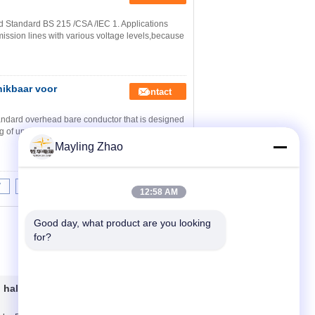
Standard BS 215 /CSA /IEC 1. Applications
ssion lines with various voltage levels,because
hikbaar voor
Contact
andard overhead bare conductor that is designed
g of up to 60℃, it is made from solid conductor ...
Mayling Zhao
7
8
9
10
>>
>|
12:58 AM
Good day, what product are you looking 
for?
l halogeenkabel
Contacteer ons