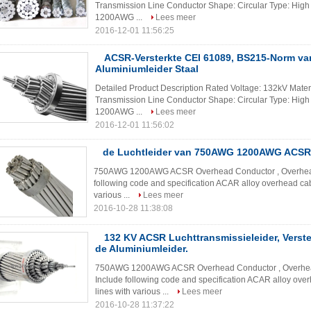
Transmission Line Conductor Shape: Circular Type: Hi
1200AWG ...
Lees meer
2016-12-01 11:56:25
ACSR-Versterkte CEI 61089, BS215-Norm va
Aluminiumleider Staal
Detailed Product Description Rated Voltage: 132kV Mater
Transmission Line Conductor Shape: Circular Type: Hi
1200AWG ...
Lees meer
2016-12-01 11:56:02
de Luchtleider van 750AWG 1200AWG ACSR, 
750AWG 1200AWG ACSR Overhead Conductor , Overhead
following code and specification ACAR alloy overhead cab
various ...
Lees meer
2016-10-28 11:38:08
132 KV ACSR Luchttransmissieleider, Verste
de Aluminiumleider.
750AWG 1200AWG ACSR Overhead Conductor , Overhea
Include following code and specification ACAR alloy ove
lines with various ...
Lees meer
2016-10-28 11:37:22