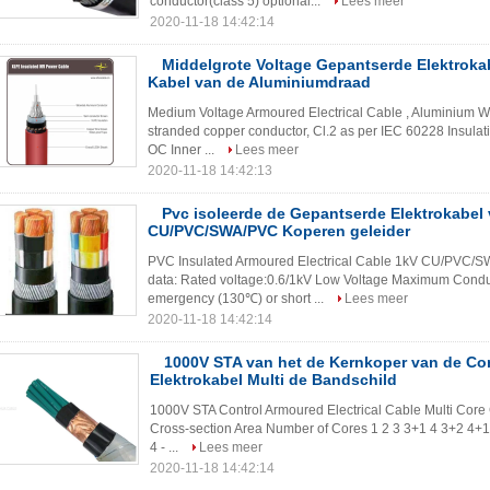
conductor(class 5) optional...
Lees meer
2020-11-18 14:42:14
Middelgrote Voltage Gepantserde Elektroka
Kabel van de Aluminiumdraad
Medium Voltage Armoured Electrical Cable , Aluminium 
stranded copper conductor, Cl.2 as per IEC 60228 Insulati
OC Inner ...
Lees meer
2020-11-18 14:42:13
Pvc isoleerde de Gepantserde Elektrokabel
CU/PVC/SWA/PVC Koperen geleider
PVC Insulated Armoured Electrical Cable 1kV CU/PVC/
data: Rated voltage:0.6/1kV Low Voltage Maximum Condu
emergency (130℃) or short ...
Lees meer
2020-11-18 14:42:14
1000V STA van het de Kernkoper van de Co
Elektrokabel Multi de Bandschild
1000V STA Control Armoured Electrical Cable Multi Cor
Cross-section Area Number of Cores 1 2 3 3+1 4 3+2 4+1 
4 - ...
Lees meer
2020-11-18 14:42:14