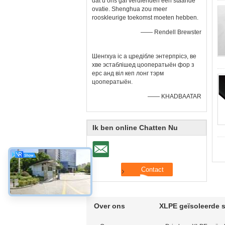
dat u ons gaf verdienden een staande
ovatie. Shenghua zou meer
rooskleurige toekomst moeten hebben.
—— Rendell Brewster
Шенгхуа іс а цредібле энтерпрісэ, ве
хве эстаблішед цооператыён фор з
ерс анд віл кеп лонг тэрм
цооператыён.
—— KHADBAATAR
Ik ben online Chatten Nu
Over ons
XLPE geïsoleerde 