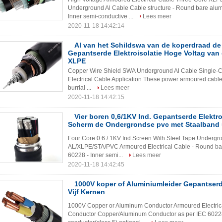
Underground Al Cable Cable structure - Round bare alum
Inner semi-conductive ...
Lees meer
2020-11-18 14:42:14
Al van het Schildswa van de koperdraad d
Gepantserde Elektroisolatie Hoge Voltag van
XLPE
Copper Wire Shield SWA Underground Al Cable Single-C
Electrical Cable Application These power armoured cables a
burrial ...
Lees meer
2020-11-18 14:42:15
Vier boren 0,6/1KV Ind. Gepantserde Elektr
Scherm de Ondergrondse pvc met Staalband 
Four Core 0.6 / 1KV Ind Screen With Steel Tape Underg
AL/XLPE/STA/PVC Armoured Electrical Cable - Round bar
60228 - Inner semi...
Lees meer
2020-11-18 14:42:45
1000V koper of Aluminiumleider Gepantserd
Vijf Kernen
1000V Copper or Aluminum Conductor Armoured Electrica
Conductor Copper/Aluminum Conductor as per IEC 60228 