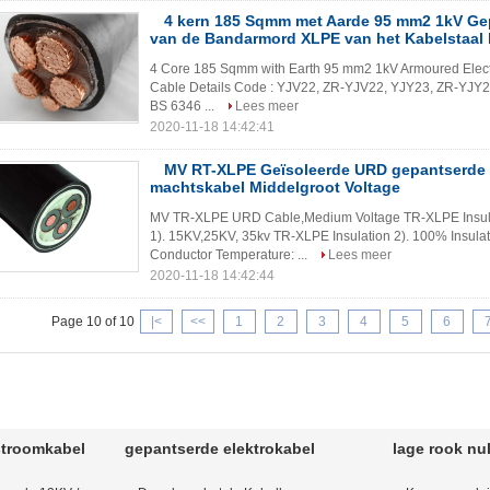
4 kern 185 Sqmm met Aarde 95 mm2 1kV Gep
van de Bandarmord XLPE van het Kabelstaal 
4 Core 185 Sqmm with Earth 95 mm2 1kV Armoured Elect
Cable Details Code : YJV22, ZR-YJV22, YJY23, ZR-YJY23
BS 6346 ...
Lees meer
2020-11-18 14:42:41
MV RT-XLPE Geïsoleerde URD gepantserde 
machtskabel Middelgroot Voltage
MV TR-XLPE URD Cable,Medium Voltage TR-XLPE Insulat
1). 15KV,25KV, 35kv TR-XLPE Insulation 2). 100% Insulat
Conductor Temperature: ...
Lees meer
2020-11-18 14:42:44
Page 10 of 10
|<
<<
1
2
3
4
5
6
stroomkabel
gepantserde elektrokabel
lage rook nu