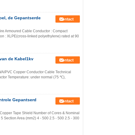
bel, de Gepantserde
Contact
Wire Armoured Cable Conductor : Compact
on : XLPE(cross-linked polyethylene) rated at 90
 van de Kabel1kv
Contact
SWA/PVC Copper Conductor Cable Technical
ctor Temperature: under normal (75 ℃),
ntrole Gepantserd
Contact
e Copper Tape Shield Number of Cores & Nominal
5 Section Area (mm2) 4 - 500 2.5 - 500 2.5 - 300