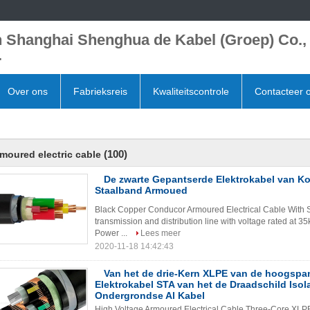
 Shanghai Shenghua de Kabel (Groep) Co.,
.
Over ons
Fabrieksreis
Kwaliteitscontrole
Contacteer 
(100)
moured electric cable
De zwarte Gepantserde Elektrokabel van K
Staalband Armoued
Black Copper Conducor Armoured Electrical Cable With S
transmission and distribution line with voltage rated at
Power ...
Lees meer
2020-11-18 14:42:43
Van het de drie-Kern XLPE van de hoogsp
Elektrokabel STA van het de Draadschild Isol
Ondergrondse Al Kabel
High Voltage Armoured Electrical Cable Three-Core XLPE