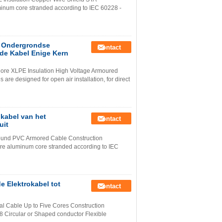
inum core stranded according to IEC 60228 -
e Ondergrondse
Contact
 de Kabel Enige Kern
ore XLPE Insulation High Voltage Armoured
re designed for open air installation, for direct
okabel van het
Contact
uit
round PVC Armored Cable Construction
e aluminum core stranded according to IEC
e Elektrokabel tot
Contact
l Cable Up to Five Cores Construction
Circular or Shaped conductor Flexible