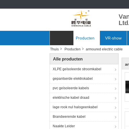
Van
Ltd
Thuis
Producten
VR-show
Thuis
Producten
armoured electric cable
Nieuws
Alle producten
ar
XLPE geïsoleerde stroomkabel
gepantserde elektrokabel
pvc geïsoleerde kabels
elektrische kabel draad
lage rook nul halogeenkabel
Brandwerende kabel
Naakte Leider