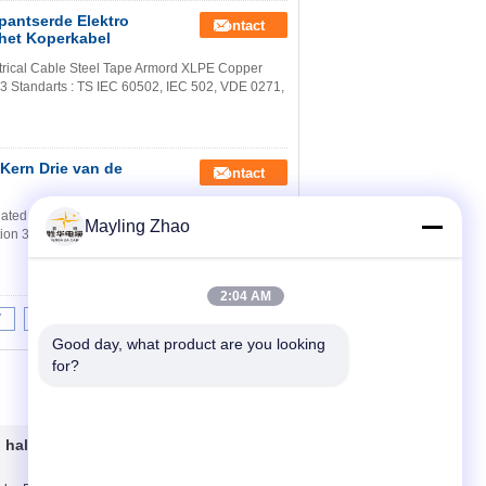
antserde Elektro
Contact
het Koperkabel
rical Cable Steel Tape Armord XLPE Copper
 Standarts : TS IEC 60502, IEC 502, VDE 0271,
Kern Drie van de
Contact
ed URD Armoured Electrical Cable Property:
Mayling Zhao
ion 3). Concentric Neutral 4). Maximum
2:04 AM
7
8
9
10
>>
>|
Good day, what product are you looking 
for?
l halogeenkabel
Contacteer ons